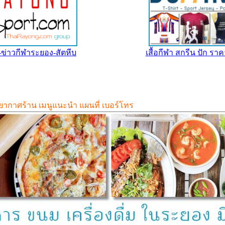
ข่าวกีฬาระยอง-สัตหีบ
เสื้อกีฬา สกรีน ปัก รา
รรยากาศร้าน เมนูแนะนำ แผนที่ เบอร์โทร