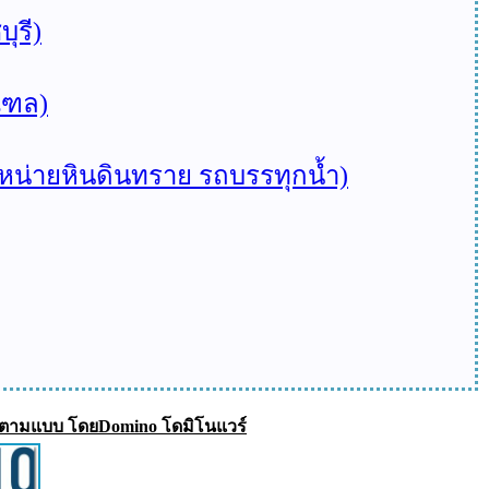
ุรี)
ณฑล)
 จำหน่ายหินดินทราย รถบรรทุกน้ำ)
ิ่ง ตามแบบ โดยDomino โดมิโนแวร์