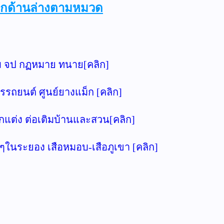
คลิกด้านล่างตามหมวด
รม จป กฏหมาย ทนาย[คลิก]
ารรถยนต์ ศูนย์ยางแม็ก [คลิก]
กแต่ง ต่อเติมบ้านและสวน[คลิก]
ยๆในระยอง เสือหมอบ-เสือภูเขา [คลิก]