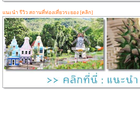
แนะนำ รีวิว สถานที่ท่องเที่ยวระยอง [คลิก]