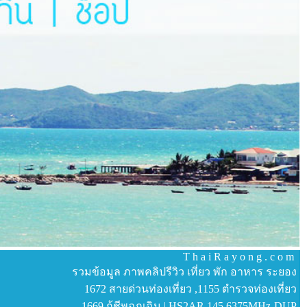
T h a i R a y o n g . c o m
รวมข้อมูล ภาพคลิปรีวิว เที่ยว พัก อาหาร ระยอง
1672 สายด่วนท่องเที่ยว ,1155 ตำรวจท่องเที่ยว
1669 กู้ชีพฉุกเฉิน | HS2AR 145.6375MHz-DUP