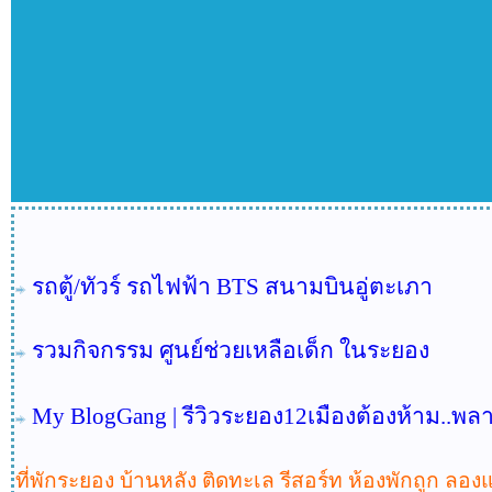
รถตู้/ทัวร์ รถไฟฟ้า BTS สนามบินอู่ตะเภา
รวมกิจกรรม ศูนย์ช่วยเหลือเด็ก ในระยอง
My BlogGang |
รีวิวระยอง12เมืองต้องห้าม..พ
ที่พักระยอง บ้านหลัง ติดทะเล รีสอร์ท ห้องพักถูก ลอ