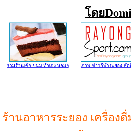
โดยDomi
รวมร้านเค้ก ขนม ทำเอง หอมๆ
ภาพ-ข่าวกีฬาระยอง-สัตห
ร้านอาหารระยอง เครื่องดื่ม