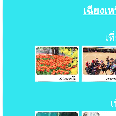
เฉียงเ
เท
เ