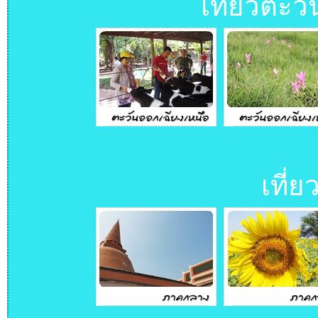
เที่ยวตะว
เที่