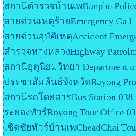
สถานีตำรวจบ้านเพBanphe Police
สายด่วนเหตุร้ายEmergency Call 
สายด่วนอุบัติเหตุAccident Emerg
ตำรวจทางหลวงHighway Patrolm
สถานีอุตุนิยมวิทยา Department o
ประชาสัมพันธ์จังหวัดRayong Pro
สถานีรถโดยสารBus Station 038 
ระยองทัวร์Royong Tour Office 0
เชิดชัยทัวร์บ้านเพCheadChai Tou