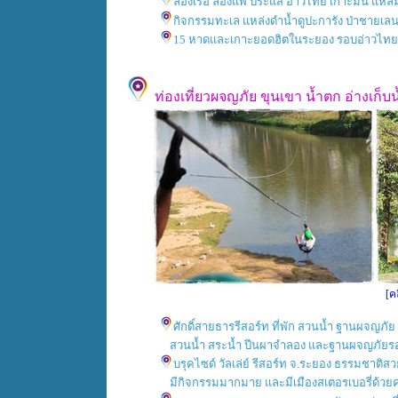
ล่องเรือ ล่องแพ ประแส อ่าวไทย เกาะมัน แหล
กิจกรรมทะเล แหล่งดำน้ำดูปะการัง ป่าชายเล
15 หาดและเกาะยอดฮิตในระยอง รอบอ่าวไทย
ท่องเที่ยวผจญภัย ขุนเขา น้ำตก อ่างเก็บ
[ค
ศักดิ์สายธารรีสอร์ท ที่พัก สวนน้ำ ฐานผจญภัย 
สวนน้ำ สระน้ำ ปีนผาจำลอง และฐานผจญภัยรอ
บรุคไซด์ วัลเล่ย์ รีสอร์ท จ.ระยอง ธรรมช
มีกิจกรรมมากมาย และมีเมืองสเตอรเบอรี่ด้วยค่ะ fac