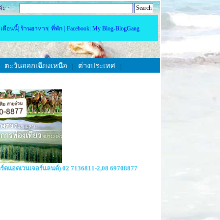
่ะ :
|
|
|
|
เดือนนี้
ร้านอาหาร
ที่พัก
Facebook
My Blog-BlogGang
ตะวันออกเฉียงเหนือ
ต่างประเทศ
|
|
|
ปาร์ดแอดเวนเจอร์แลนด์) 02 7136811-2,08 69708877