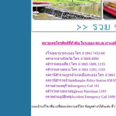
หมายเลขโทรศัพท์ที่สำคัญ ในระยอง (สภ.เพ เกาะเส
#โรงพยาบาลระยอง โทร. 0 3861 7453-60
#ศาลากลางจังหวัด โทร. 0 3868 4000
#ตำรวจท่องเที่ยว โทร. 0 3865 1669, 1155
#ตำรวจทางหลวง โทร. 0 3861 1203, 1193
#สถานีตำรวจภูธรอำเภอเมืองระยอง โทร. 0 3861
#สถานีตำรวจบ้านเพBanphe Police Station 038 
#สายด่วนเหตุร้ายEmergency Call 191
#ตำรวจทางหลวงHighway Patrolman 1193
#สายด่วนอุบัติเหตุAccident Emergency Call 1669
แนะนำแก้ไข เพิ่ม เปลี่ยนแปลง เบอร์โทร ข้อมูลต่างๆได้นะค่ะ ท