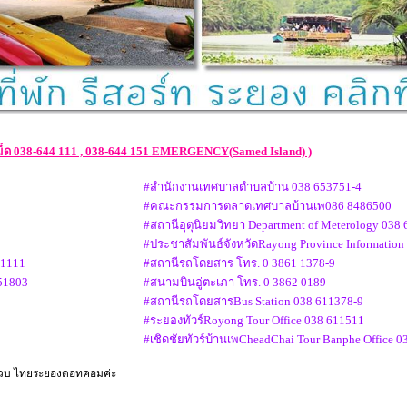
ม็ด 038-644 111 , 038-644 151 EMERGENCY(Samed Island) )
#สำนักงานเทศบาลตำบลบ้าน 038 653751-4
#คณะกรรมการตลาดเทศบาลบ้านเพ086 8486500
#สถานีอุตุนิยมวิทยา Department of Meterology 038
#ประชาสัมพันธ์จังหวัดRayong Province Information
 1111
#สถานีรถโดยสาร โทร. 0 3861 1378-9
651803
#สนามบินอู่ตะเภา โทร. 0 3862 0189
#สถานีรถโดยสารBus Station 038 611378-9
#ระยองทัวร์Royong Tour Office 038 611511
#เชิดชัยทัวร์บ้านเพCheadChai Tour Banphe Office 
ี่ เวบ ไทยระยองดอทคอมค่ะ