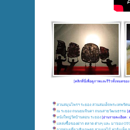
[คลิกที่นี่เพื่อดูภาพและรีวิวทั้งหมด
สวนสมุนไพรฯ ระยอง:สวนสมเด็จพระเทพรัตนร
ณ ระยอง ถนนยมจินดา ถนนสายวัฒนธรรม
[อ
หนังใหญ่วัดบ้านดอน ระยอง
[อ่านรายละเอียด : คล
แหล่งซื้อของฝาก ตลาด ต่างๆ และ มา'ยอง OTO
การท่องเที่ยวเชิงเกษตร สวนผลไม้ ฟาร์มเห็ด 