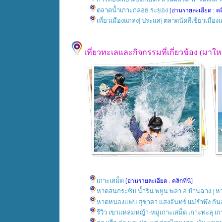
ตลาดน้ำเกาะกลอย ระยอง
[อ่านรายละเอียด : คลิก
เที่ยวเมืองแกลง| ประแส| ตลาดนัดสีเขียวเมือ
เที่ยวทะเลและกิจกรรมที่เกี่ยวข้อง (ม
เกาะเสม็ด
[อ่านรายละเอียด : คลิกที่นี่]
หาดสนกระซิบ น้ำริน พยูน พลา อ.บ้านฉาง | ห
หาดหนองแฟบ สุชาดา แสงจันทร์ แม่รำพึง ก้น
รีวิว เขาแหลมหญ้า-หมู่เกาะเสม็ด เกาะทะลุ เก