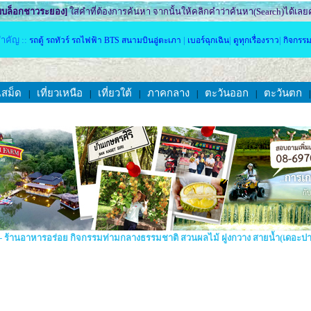
เวบบล็อกชาวระยอง]
ใส่คำที่ต้องการค้นหา จากนั้นให้คลิกคำว่าค้นหา(Search)ได้เลยค
ำคัญ ::
|
|
|
รถตู้ รถทัวร์ รถไฟฟ้า BTS สนามบินอู่ตะเภา
เบอร์ฉุกเฉิน
ดูทุกเรื่องราว
กิจกรรม
เสม็ด
เที่ยวเหนือ
เที่ยวใต้
ภาคกลาง
ตะวันออก
ตะวันตก
|
|
|
|
|
ักสวย - ร้านอาหารอร่อย กิจกรรมท่ามกลางธรรมชาติ สวนผลไม้ ฝูงกวาง สายน้ำ(เดอะ