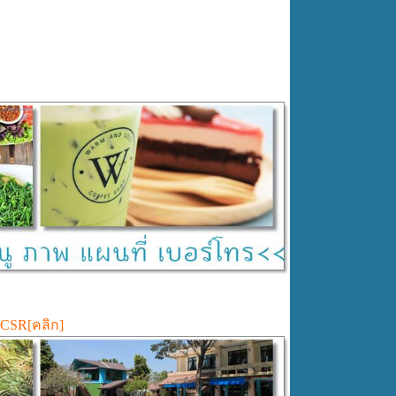
 CSR[คลิก]