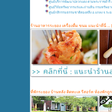
ศูนย์บริการพัฒนาปลวกแดง ตามพระราชดำริ อ่
ศูนย์วิจัยทรัพยากรแร่และถ่านหิน กรมทรัพยา
ศูนย์กสิกรรมธรรมชาติสองสลึง อ.แกลง จ.ระ
ร้านอาหารระยอง เครื่องดื่ม ขนม แนะนำที่นี่ .
ที่พักระยอง บ้านหลัง ติดทะเล รีสอร์ท ห้องพัก