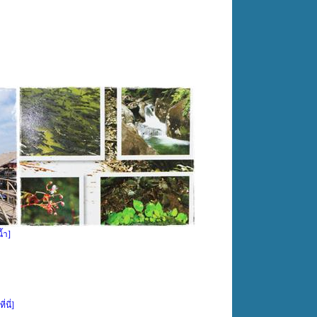
้ำ]
่นี่]