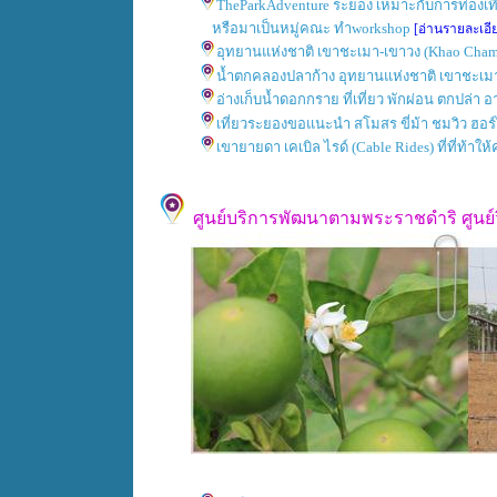
TheParkAdventure ระยอง เหมาะกับการท่องเท
หรือมาเป็นหมู่คณะ ทำworkshop
[อ่านรายละเอียด
อุทยานแห่งชาติ เขาชะเมา-เขาวง (Khao Cha
น้ำตกคลองปลาก้าง อุทยานแห่งชาติ เขาชะเม
อ่างเก็บน้ำดอกกราย ที่เที่ยว พักผ่อน ตกปล่
เที่ยวระยองขอแนะนำ สโมสร ขี่ม้า ชมวิว ฮอร
เขายายดา เคเบิล ไรด์ (Cable Rides) ที่ที่ท้าใ
ศูนย์บริการพัฒนาตามพระราชดำริ ศูนย์วิจ