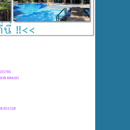
 655705
 038 694101
038 651528